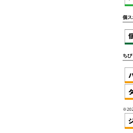
個ス
ちび
※20