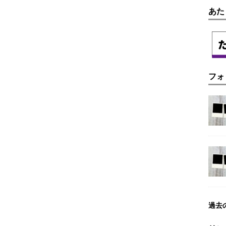
あた
フォ
過去