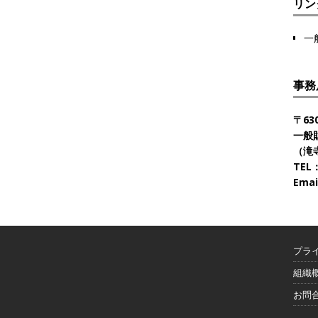
リン
一
事務
〒63
一般
（滝寺
TEL：
Emai
プラ
組織
お問