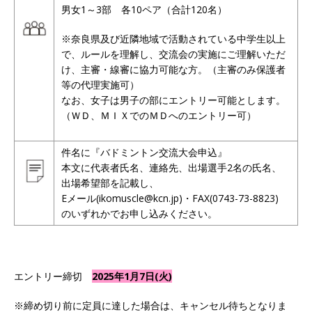
男女1～3部 各10ペア（合計120名）
※奈良県及び近隣地域で活動されている中学生以上
で、ルールを理解し、交流会の実施にご理解いただ
け、主審・線審に協力可能な方。（主審のみ保護者
等の代理実施可）
なお、女子は男子の部にエントリー可能とします。
（ＷＤ、ＭＩＸでのＭＤへのエントリー可）
件名に『バドミントン交流大会申込』
本文に代表者氏名、連絡先、出場選手2名の氏名、
出場希望部を記載し、
Eメール(ikomuscle@kcn.jp)・FAX(0743-73-8823)
のいずれかでお申し込みください。
エントリー締切
2025年1月7日(火)
※締め切り前に定員に達した場合は、キャンセル待ちとなりま