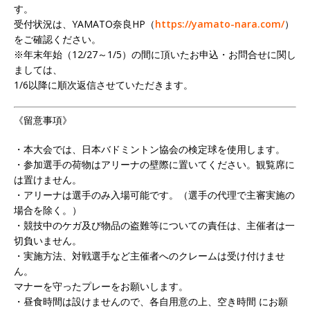
す。
受付状況は、YAMATO奈良HP（
https://yamato-nara.com/
）
をご確認ください。
※年末年始（12/27～1/5）の間に頂いたお申込・お問合せに関し
ましては、
1/6以降に順次返信させていただきます。
《留意事項》
・本大会では、日本バドミントン協会の検定球を使用します。
・参加選手の荷物はアリーナの壁際に置いてください。観覧席に
は置けません。
・アリーナは選手のみ入場可能です。（選手の代理で主審実施の
場合を除く。）
・競技中のケガ及び物品の盗難等についての責任は、主催者は一
切負いません。
・実施方法、対戦選手など主催者へのクレームは受け付けませ
ん。
マナーを守ったプレーをお願いします。
・昼食時間は設けませんので、各自用意の上、空き時間 にお願