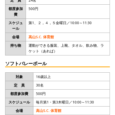
定 員
24名
都度参加
500円
費
スケジュ
第1、２，４，５金曜日／10:00～11:30
ール
会場
高山S.C. 体育館
持ち物
運動ができる服装、上靴、タオル、飲み物、ラ
ケット（あれば）
ソフトバレーボール
対象
16歳以上
定 員
30名
都度参加費
500円
スケジュール
毎月第1・第3木曜日／10:00～11:30
会場
高山S.C. 体育館